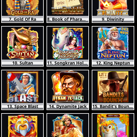
7. Gold Of Ra
8. Book of Pharaon HD
9. Diwinity
10. Sultan
11. Songkran Holidays
12. King Neptun
13. Space Blast
14. Dynamite Jack
15. Bandit's Bounty HD