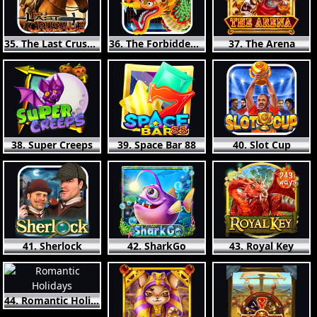
35. The Last Crusade HD
36. The Forbidden City HD
37. The Arena
38. Super Creeps
39. Space Bar 88
40. Slot Cup
41. Sherlock
42. SharkGo
43. Royal Key
44. Romantic Holidays