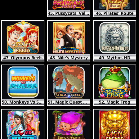
45. Pussycats' Valley
46. Pirates' Route
47. Olympus Reels
48. Nile's Mystery
49. Mythos HD
50. Monkeys Vs Sharks HD
51. Magic Quest HD
52. Magic Frog