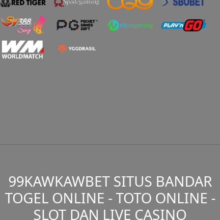
99KAWKAWBET SITUS BANDAR
TOGEL ONLINE - TOTO ONLINE -
SLOT DAN LIVE CASINO