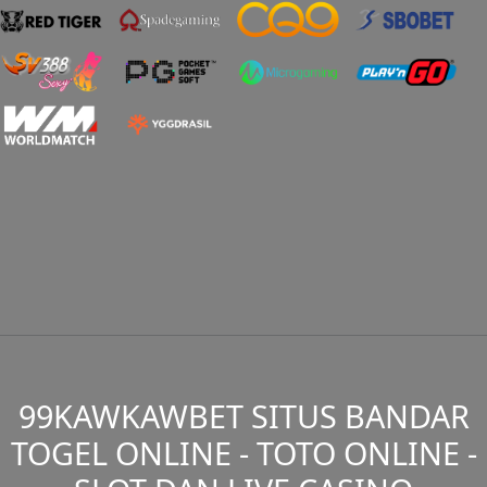
99KAWKAWBET SITUS BANDAR
TOGEL ONLINE - TOTO ONLINE -