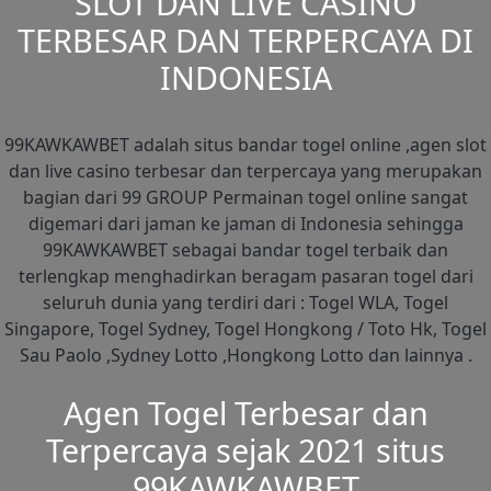
SLOT DAN LIVE CASINO
TERBESAR DAN TERPERCAYA DI
INDONESIA
99KAWKAWBET adalah situs bandar togel online ,agen slot
dan live casino terbesar dan terpercaya yang merupakan
bagian dari 99 GROUP Permainan togel online sangat
digemari dari jaman ke jaman di Indonesia sehingga
99KAWKAWBET sebagai bandar togel terbaik dan
terlengkap menghadirkan beragam pasaran togel dari
seluruh dunia yang terdiri dari : Togel WLA, Togel
Singapore, Togel Sydney, Togel Hongkong / Toto Hk, Togel
Sau Paolo ,Sydney Lotto ,Hongkong Lotto dan lainnya .
Agen Togel Terbesar dan
Terpercaya sejak 2021 situs
99KAWKAWBET