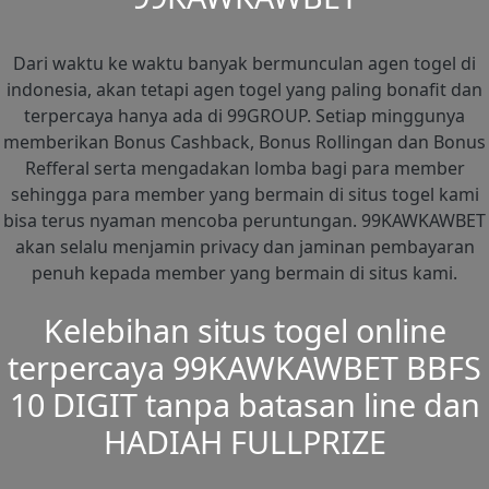
Dari waktu ke waktu banyak bermunculan agen togel di
indonesia, akan tetapi agen togel yang paling bonafit dan
terpercaya hanya ada di 99GROUP. Setiap minggunya
memberikan Bonus Cashback, Bonus Rollingan dan Bonus
Refferal serta mengadakan lomba bagi para member
sehingga para member yang bermain di situs togel kami
bisa terus nyaman mencoba peruntungan. 99KAWKAWBET
akan selalu menjamin privacy dan jaminan pembayaran
penuh kepada member yang bermain di situs kami.
Kelebihan situs togel online
terpercaya 99KAWKAWBET BBFS
10 DIGIT tanpa batasan line dan
HADIAH FULLPRIZE