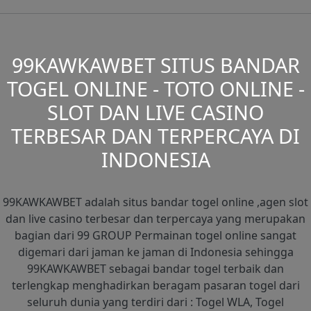
99KAWKAWBET SITUS BANDAR
TOGEL ONLINE - TOTO ONLINE -
SLOT DAN LIVE CASINO
TERBESAR DAN TERPERCAYA DI
INDONESIA
99KAWKAWBET adalah situs bandar togel online ,agen slot
dan live casino terbesar dan terpercaya yang merupakan
bagian dari 99 GROUP Permainan togel online sangat
digemari dari jaman ke jaman di Indonesia sehingga
99KAWKAWBET sebagai bandar togel terbaik dan
terlengkap menghadirkan beragam pasaran togel dari
seluruh dunia yang terdiri dari : Togel WLA, Togel