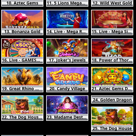
10. Aztec Gems
11. 5 Lions Megaways
12. Wild West Gold
13. Bonanza Gold
14. Live - Mega Roulette
15. Live - Mega Sic Bo
16. Live - GAMESHOWS
17. Joker's Jewels
18. Power of Thor Megaways
19. Great Rhino Megaways
20. Candy Village
21. Aztec Gems Deluxe
24. Golden Dragon
22. The Dog House Megaways
23. Madame Destiny Megaways
25. The Dog House